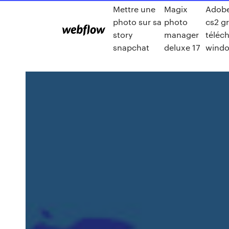
Mettre une
Magix
Adob
photo sur sa
photo
cs2 gr
story
manager
téléch
snapchat
deluxe 17
windo